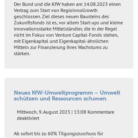
und
Der Bund und die KfW haben am 14.08.2023 einen
KfW
Vertrag zum Start von RegioInnoGrowth
schließen
geschlossen. Ziel dieses neuen Bausteins des
Vertrag
Zukunftsfonds ist es, vor allem Start-ups und kleine
zum
innovationsstarke Mittelständler, die in der Regel
Start
nicht im Fokus von Venture Capital-Fonds stehen,
von
mit Eigenkapital und Eigenkapital-ähnlichen
„RegioInnoGrowth“
Mitteln zur Finanzierung ihres Wachstums zu
als
stärken.
weiteren
Baustein
des
Zukunftsfonds
Neues KfW-Umweltprogramm – Umwelt
schützen und Ressourcen schonen
Mittwoch, 9. August 2023 | 13:08
Kommentare
für
deaktiviert
Neues
KfW-
Ab sofort bis zu 60% Tilgungszuschuss für
Umweltprogramm