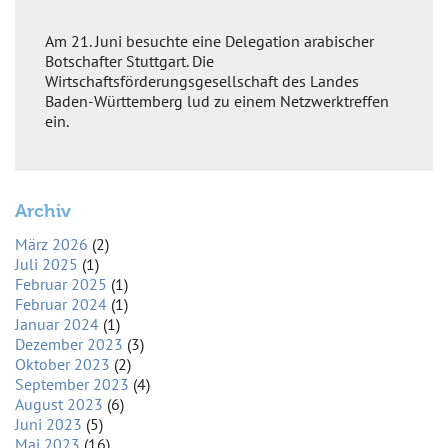
Delegationsreise
des
Am 21. Juni besuchte eine Delegation arabischer
Rates
Botschafter Stuttgart. Die
der
Wirtschaftsförderungsgesellschaft des Landes
Arabischen
Baden-Württemberg lud zu einem Netzwerktreffen
Botschafter
ein.
Archiv
März 2026
(2)
Juli 2025
(1)
Februar 2025
(1)
Februar 2024
(1)
Januar 2024
(1)
Dezember 2023
(3)
Oktober 2023
(2)
September 2023
(4)
August 2023
(6)
Juni 2023
(5)
Mai 2023
(16)