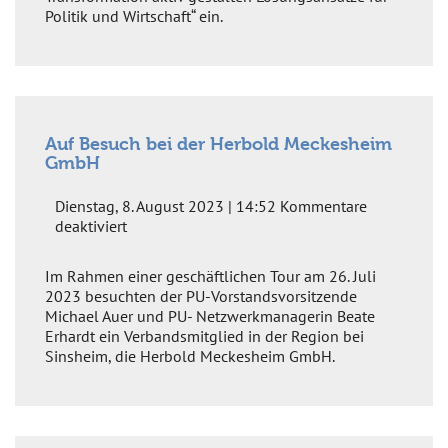
in
Politik und Wirtschaft“ ein.
Südost-
und
Osteuropa
aus
Auf Besuch bei der Herbold Meckesheim
GmbH
Dienstag, 8. August 2023 | 14:52
Kommentare
für
deaktiviert
Auf
Besuch
Im Rahmen einer geschäftlichen Tour am 26. Juli
bei
2023 besuchten der PU-Vorstandsvorsitzende
der
Michael Auer und PU- Netzwerkmanagerin Beate
Herbold
Erhardt ein Verbandsmitglied in der Region bei
Meckesheim
Sinsheim, die Herbold Meckesheim GmbH.
GmbH