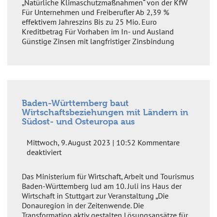
„Natürliche Klimaschutzmaßnahmen“ von der KfW
–
Für Unternehmen und Freiberufler Ab 2,39 %
Umwelt
effektivem Jahreszins Bis zu 25 Mio. Euro
schützen
Kreditbetrag Für Vorhaben im In- und Ausland
und
Günstige Zinsen mit langfristiger Zinsbindung
Ressourcen
schonen
Baden-Württemberg baut
Wirtschaftsbeziehungen mit Ländern in
Südost- und Osteuropa aus
Mittwoch, 9. August 2023 | 10:52
Kommentare
für
deaktiviert
Baden-
Württemberg
Das Ministerium für Wirtschaft, Arbeit und Tourismus
baut
Baden-Württemberg lud am 10. Juli ins Haus der
Wirtschaftsbeziehungen
Wirtschaft in Stuttgart zur Veranstaltung „Die
mit
Donauregion in der Zeitenwende. Die
Ländern
Transformation aktiv gestalten Lösungsansätze für