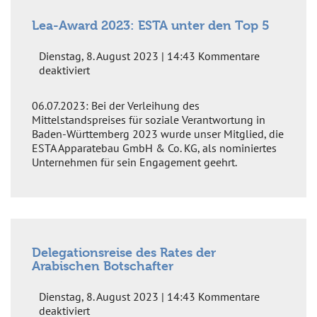
Lea-Award 2023: ESTA unter den Top 5
Dienstag, 8. August 2023 | 14:43
Kommentare
für
deaktiviert
Lea-
Award
06.07.2023: Bei der Verleihung des
2023:
Mittelstandspreises für soziale Verantwortung in
ESTA
Baden-Württemberg 2023 wurde unser Mitglied, die
unter
ESTA Apparatebau GmbH & Co. KG, als nominiertes
den
Unternehmen für sein Engagement geehrt.
Top
5
Delegationsreise des Rates der
Arabischen Botschafter
Dienstag, 8. August 2023 | 14:43
Kommentare
für
deaktiviert