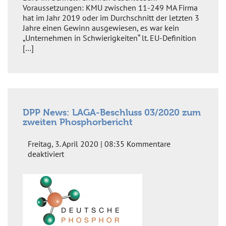
für
Voraussetzungen: KMU zwischen 11-249 MA Firma
KMU
hat im Jahr 2019 oder im Durchschnitt der letzten 3
mit
Jahre einen Gewinn ausgewiesen, es war kein
100%iger
„Unternehmen in Schwierigkeiten“ lt. EU-Definition
Haftungsfreistellung
[…]
DPP News: LAGA-Beschluss 03/2020 zum
zweiten Phosphorbericht
Freitag, 3. April 2020 | 08:35
Kommentare
für
deaktiviert
DPP
News:
LAGA-
Beschluss
03/2020
zum
zweiten