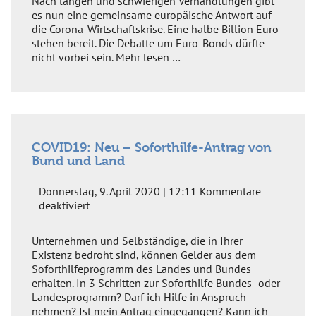
Nach langen und schwierigen Verhandlungen gibt
gegen
es nun eine gemeinsame europäische Antwort auf
die
die Corona-Wirtschaftskrise. Eine halbe Billion Euro
Corona-
stehen bereit. Die Debatte um Euro-Bonds dürfte
Krise
nicht vorbei sein. Mehr lesen …
COVID19: Neu – Soforthilfe-Antrag von
Bund und Land
Donnerstag, 9. April 2020 | 12:11
Kommentare
für
deaktiviert
COVID19:
Neu
Unternehmen und Selbständige, die in Ihrer
–
Existenz bedroht sind, können Gelder aus dem
Soforthilfe-
Soforthilfeprogramm des Landes und Bundes
Antrag
erhalten. In 3 Schritten zur Soforthilfe Bundes- oder
von
Landesprogramm? Darf ich Hilfe in Anspruch
Bund
nehmen? Ist mein Antrag eingegangen? Kann ich