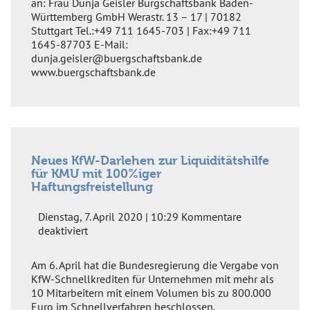
an: Frau Dunja Geisler Bürgschaftsbank Baden-
Württemberg GmbH Werastr. 13 – 17 | 70182
Stuttgart Tel.:+49 711 1645-703 | Fax:+49 711
1645-87703 E-Mail:
dunja.geisler@buergschaftsbank.de
www.buergschaftsbank.de
Neues KfW-Darlehen zur Liquiditätshilfe
für KMU mit 100%iger
Haftungsfreistellung
Dienstag, 7. April 2020 | 10:29
Kommentare
für
deaktiviert
Neues
KfW-
Am 6. April hat die Bundesregierung die Vergabe von
Darlehen
KfW-Schnellkrediten für Unternehmen mit mehr als
zur
10 Mitarbeitern mit einem Volumen bis zu 800.000
Liquiditätshilfe
Euro im Schnellverfahren beschlossen.