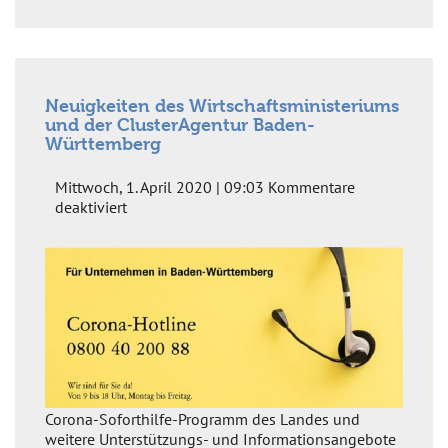
Neuigkeiten des Wirtschaftsministeriums
und der ClusterAgentur Baden-
Württemberg
Mittwoch, 1. April 2020 | 09:03
Kommentare
für
deaktiviert
Neuigkeiten
des
Wirtschaftsministeriums
und
der
ClusterAgentur
Baden-
Württemberg
Corona-Soforthilfe-Programm des Landes und
weitere Unterstützungs- und Informationsangebote