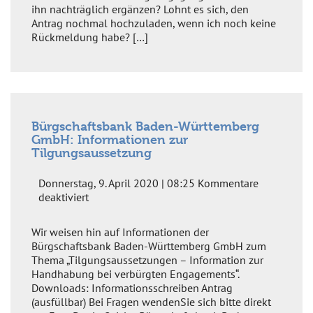
und
ihn nachträglich ergänzen? Lohnt es sich, den
Land
Antrag nochmal hochzuladen, wenn ich noch keine
Rückmeldung habe? […]
Bürgschaftsbank Baden-Württemberg
GmbH: Informationen zur
Tilgungsaussetzung
Donnerstag, 9. April 2020 | 08:25
Kommentare
für
deaktiviert
Bürgschaftsbank
Baden-
Wir weisen hin auf Informationen der
Württemberg
Bürgschaftsbank Baden-Württemberg GmbH zum
GmbH:
Thema „Tilgungsaussetzungen – Information zur
Informationen
Handhabung bei verbürgten Engagements“.
zur
Downloads: Informationsschreiben Antrag
Tilgungsaussetzung
(ausfüllbar) Bei Fragen wendenSie sich bitte direkt