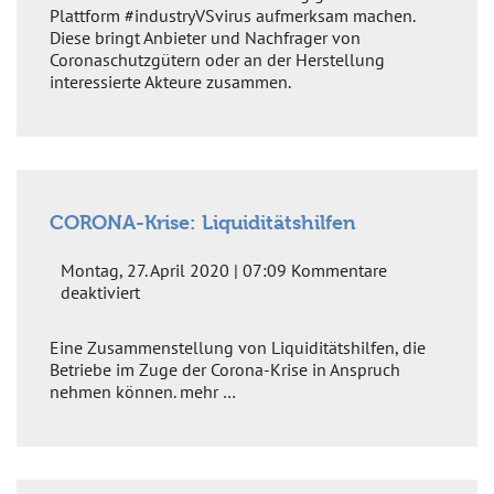
Online-
Plattform #industryVSvirus aufmerksam machen.
Plattform
Diese bringt Anbieter und Nachfrager von
für
Coronaschutzgütern oder an der Herstellung
Coronaschutzgüter
interessierte Akteure zusammen.
„IndustryVsVirus“
CORONA-Krise: Liquiditätshilfen
Montag, 27. April 2020 | 07:09
Kommentare
für
deaktiviert
CORONA-
Krise:
Eine Zusammenstellung von Liquiditätshilfen, die
Liquiditätshilfen
Betriebe im Zuge der Corona-Krise in Anspruch
nehmen können. mehr …