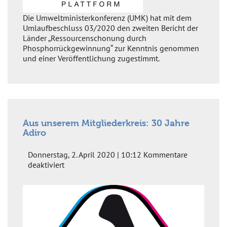
Phosphorbericht
Die Umweltministerkonferenz (UMK) hat mit dem
Umlaufbeschluss 03/2020 den zweiten Bericht der
Länder „Ressourcenschonung durch
Phosphorrückgewinnung“ zur Kenntnis genommen
und einer Veröffentlichung zugestimmt.
Aus unserem Mitgliederkreis: 30 Jahre
Adiro
Donnerstag, 2. April 2020 | 10:12
Kommentare
für
deaktiviert
Aus
unserem
Mitgliederkreis:
30
Jahre
Adiro