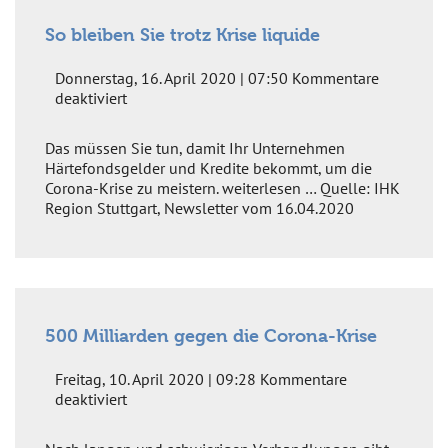
So bleiben Sie trotz Krise liquide
Donnerstag, 16. April 2020 | 07:50
Kommentare
für
deaktiviert
So
bleiben
Das müssen Sie tun, damit Ihr Unternehmen
Sie
Härtefondsgelder und Kredite bekommt, um die
trotz
Corona-Krise zu meistern. weiterlesen … Quelle: IHK
Krise
Region Stuttgart, Newsletter vom 16.04.2020
liquide
500 Milliarden gegen die Corona-Krise
Freitag, 10. April 2020 | 09:28
Kommentare
für
deaktiviert
500
Milliarden