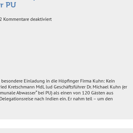
er PU
für
2
Kommentare deaktiviert
Delegationsreise
des
Ministerpräsidenten
nach
Indien
unter
Beteiligung
der
PU
ne besondere Einladung in die Höpfinger Firma Kuhn: Kein
fried Kretschmann MdL lud Geschäftsführer Dr. Michael Kuhn (er
unale Abwasser“ bei PU) als einen von 120 Gästen aus
Delegationsreise nach Indien ein. Er nahm teil – um den