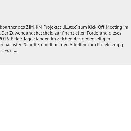
Innovative
Lufttechnik
in
der
Gießerei“
kpartner des ZIM-KN-Projektes „iLutec“ zum Kick-Off-Meeting im
. Der Zuwendungsbescheid zur finanziellen Förderung dieses
 2016. Beide Tage standen im Zeichen des gegenseitigen
 nächsten Schritte, damit mit den Arbeiten zum Projekt zügig
s vor […]