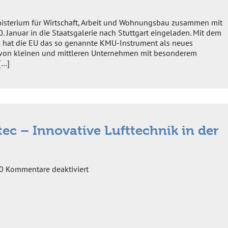
innovativen
Mittelstand
inisterium für Wirtschaft, Arbeit und Wohnungsbau zusammen mit
Januar in die Staatsgalerie nach Stuttgart eingeladen. Mit dem
4 hat die EU das so genannte KMU-Instrument als neues
von kleinen und mittleren Unternehmen mit besonderem
[…]
ec – Innovative Lufttechnik in der
für
0
Kommentare deaktiviert
ZIM-
KN-
Projekt
„iLutec
–