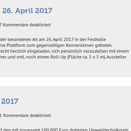
26. April 2017
für
7
Kommentare deaktiviert
„open
house
 der besonderen Art am 26. April 2017 in der Festhalle
PU“
ine Plattform zum gegenseitigen Kennenlernen geboten.
am
echt herzlich eingeladen, sich persönlich vorzustellen mit einem
26.
hes und evtl. noch einem Roll-Up (Fläche ca. 5 x 3 m). Aussteller
April
2017
 2017
für
1
Kommentare deaktiviert
Umwelttechnikpreis
2017
f den mit insgesamt 100.000 Euro dotierten Umwelttechnikpreis