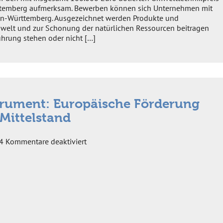
temberg aufmerksam. Bewerben können sich Unternehmen mit
den-Württemberg. Ausgezeichnet werden Produkte und
welt und zur Schonung der natürlichen Ressourcen beitragen
hrung stehen oder nicht […]
trument: Europäische Förderung
 Mittelstand
für
4
Kommentare deaktiviert
Drei
Jahre
KMU-
Instrument:
Europäische
Förderung
für
den