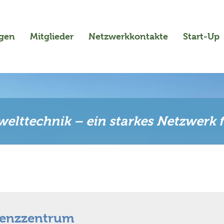
ngen
Mitglieder
Netzwerkkontakte
Start-Up
elttechnik – ein starkes Netzwerk 
tenzzentrum