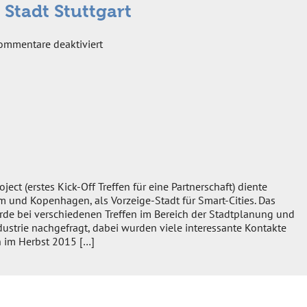
 Stadt Stuttgart
für
ommentare deaktiviert
Reise
nach
Mumbai
(Indien)
vom
23.-30.05.2015
mit
einer
Delegation
der
oject (erstes Kick-Off Treffen für eine Partnerschaft) diente
Stadt
m und Kopenhagen, als Vorzeige-Stadt für Smart-Cities. Das
Stuttgart
rde bei verschiedenen Treffen im Bereich der Stadtplanung und
strie nachgefragt, dabei wurden viele interessante Kontakte
 im Herbst 2015 […]