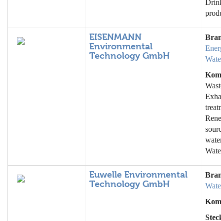
Drin
prod
EISENMANN
Bra
Environmental
Ener
Technology GmbH
Wate
Kom
Wast
Exha
treat
Rene
sour
wate
Wate
Euwelle Environmental
Bra
Technology GmbH
Wate
Kom
Stec