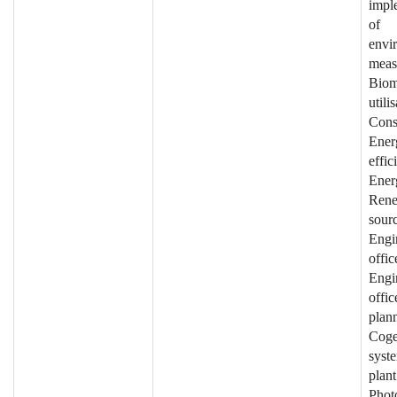
impl
of
envi
meas
Biom
utili
Cons
Ener
effic
Ener
Rene
sourc
Engi
offic
Engi
offic
plann
Coge
syst
plant
Photo