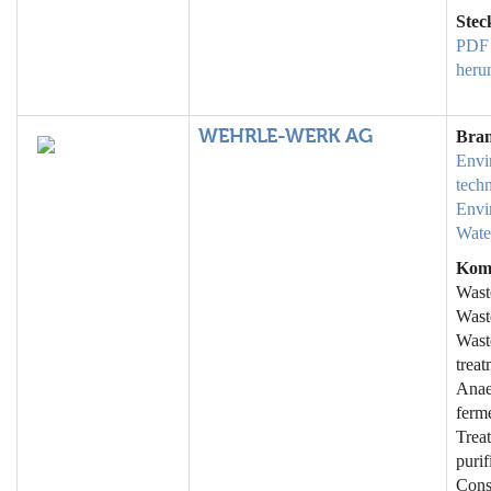
Stec
PDF
heru
WEHRLE-WERK AG
Bra
Envi
tech
Envi
Wate
Kom
Wast
Wast
Wast
treat
Anae
ferme
Trea
purif
Cons