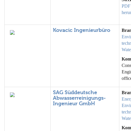
PDF
heru
Kovacic Ingenieurbüro
Bra
Envi
tech
Wate
Kom
Cons
Engi
offic
SAG Süddeutsche
Bra
Abwasserreinigungs-
Ener
Ingenieur GmbH
Envi
tech
Wate
Kom