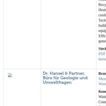
Recy
Heat
cooli
Tech
buil
equi
Effic
gene
Stec
PDF
heru
Dr. Hansel & Partner,
Bra
Büro für Geologie und
Meas
Umweltfragen
Wate
Kom
Wast
Cons