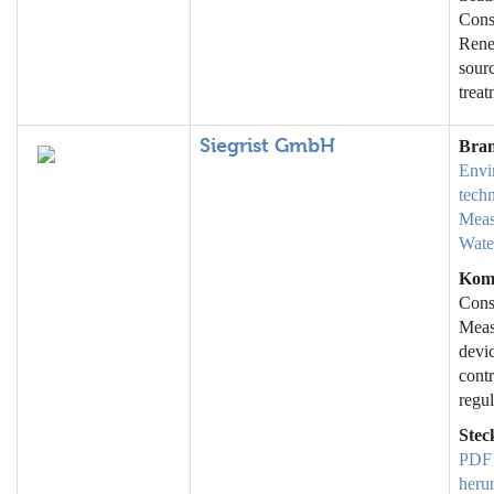
Cons
Rene
sour
trea
Siegrist GmbH
Bra
Envi
tech
Meas
Wate
Kom
Cons
Meas
devic
contr
regul
Stec
PDF
heru