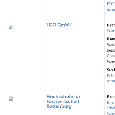
PDF
heru
H2O GmbH
Bra
Wate
Kom
Wast
treat
Cons
Wate
Stec
PDF
heru
Hochschule für
Bra
Forstwirtschaft
Ener
Rottenburg
effic
Wate