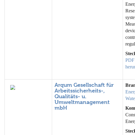
Ener
Rese
syst
Meas
devic
contr
regul
Stec
PDF
heru
Arqum Gesellschaft für
Bra
Arbeitssicherheits-,
Ener
Qualitäts- u.
Wate
Umweltmanagement
mbH
Kom
Cons
Ener
Stec