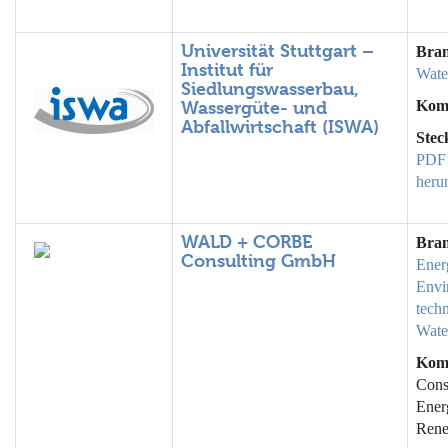
Universität Stuttgart –
Bra
Institut für
Wate
Siedlungswasserbau,
Wassergüte- und
Kom
Abfallwirtschaft (ISWA)
Stec
PDF
heru
WALD + CORBE
Bra
Consulting GmbH
Ener
Envi
tech
Wate
Kom
Cons
Ener
Rene