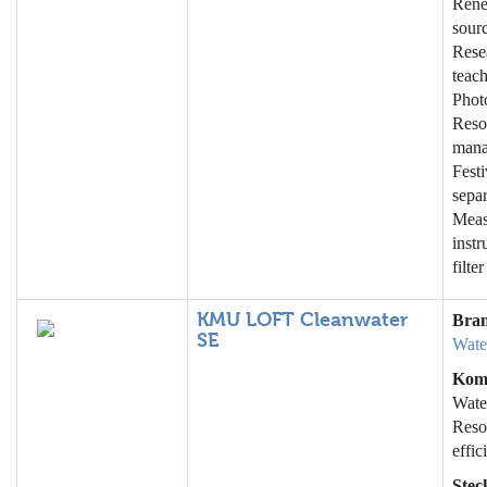
Rene
sourc
Rese
teach
Photo
Reso
mana
Festi
separ
Meas
instr
filte
KMU LOFT Cleanwater
Bra
SE
Wate
Kom
Wate
Reso
effic
Stec