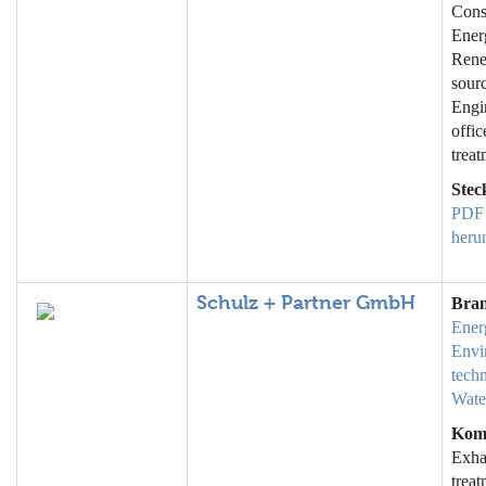
Cons
Ener
Rene
sourc
Engi
offic
trea
Stec
PDF
heru
Schulz + Partner GmbH
Bra
Ener
Envi
tech
Wate
Kom
Exha
treat