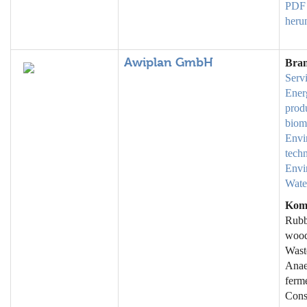
PDF
heru
Awiplan GmbH
Bra
Serv
Ener
prod
biom
Envi
tech
Envi
Wate
Kom
Rubb
wood 
Wast
Anae
ferme
Cons