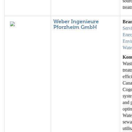
sour
trea
Weber Ingenieure
Bra
Pforzheim GmbH
Serv
Ener
Envi
Wate
Kom
Wast
trea
effic
Canal
Coge
syste
and 
optim
Wate
sewa
utili