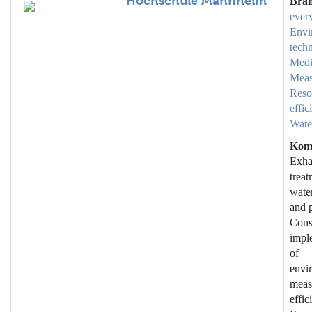
Hochschule Mannheim
Bra
ever
Envi
tech
Medi
Meas
Reso
effic
Wate
Kom
Exha
trea
wate
and p
Cons
impl
of
envi
meas
effic