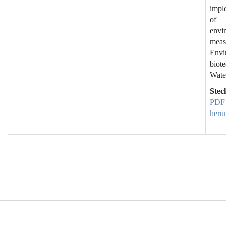
impl
of
envi
meas
Envi
biot
Wate
Stec
PDF
heru