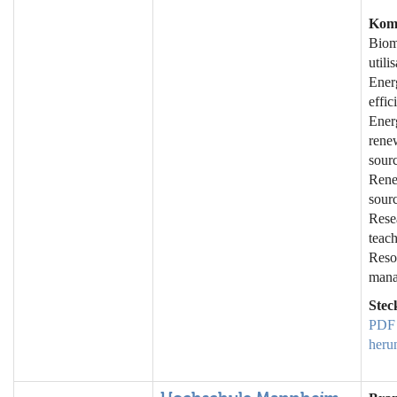
Kom
Biom
utili
Ener
effic
Ener
rene
sourc
Rene
sourc
Rese
teach
Reso
mana
Stec
PDF
heru