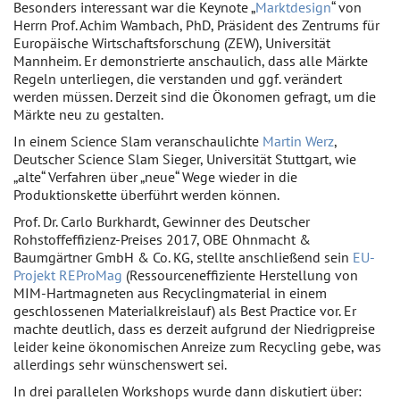
Besonders interessant war die Keynote „
Marktdesign
“ von
Herrn Prof. Achim Wambach, PhD, Präsident des Zentrums für
Europäische Wirtschaftsforschung (ZEW), Universität
Mannheim. Er demonstrierte anschaulich, dass alle Märkte
Regeln unterliegen, die verstanden und ggf. verändert
werden müssen. Derzeit sind die Ökonomen gefragt, um die
Märkte neu zu gestalten.
In einem Science Slam veranschaulichte
Martin Werz
,
Deutscher Science Slam Sieger, Universität Stuttgart, wie
„alte“ Verfahren über „neue“ Wege wieder in die
Produktionskette überführt werden können.
Prof. Dr. Carlo Burkhardt, Gewinner des Deutscher
Rohstoffeffizienz-Preises 2017, OBE Ohnmacht &
Baumgärtner GmbH & Co. KG, stellte anschließend sein
EU-
Projekt REProMag
(Ressourceneffiziente Herstellung von
MIM-Hartmagneten aus Recyclingmaterial in einem
geschlossenen Materialkreislauf) als Best Practice vor. Er
machte deutlich, dass es derzeit aufgrund der Niedrigpreise
leider keine ökonomischen Anreize zum Recycling gebe, was
allerdings sehr wünschenswert sei.
In drei parallelen Workshops wurde dann diskutiert über: