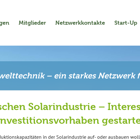
ngen
Mitglieder
Netzwerkkontakte
Start-Up
elttechnik – ein starkes Netzwerk 
schen Solarindustrie – Inte
Investitionsvorhaben gestart
uktionskapazitäten in der Solarindustrie auf- oder ausbauen wol